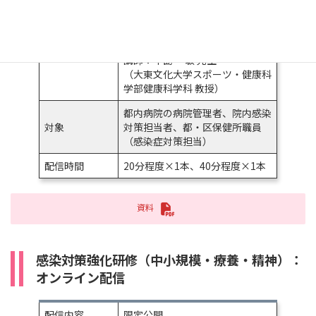
配信内容
第2部
病院管理者が知っておきたいアウ
トブレイクを防ぐための感染管理
講師：中島 一敏 先生
（大東文化大学スポーツ・健康科
学部健康科学科 教授）
都内病院の病院管理者、院内感染
対象
対策担当者、都・区保健所職員
（感染症対策担当）
配信時間
20分程度×1本、40分程度×1本
資料
感染対策強化研修
（中小規模・療養・精神）：
オンライン配信
配信内容
限定公開