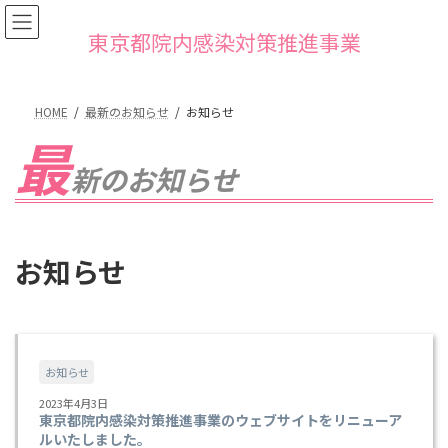
コ
ナ
ン
ビ
東京都院内感染対策推進事業
テ
ゲ
ン
ー
ツ
シ
へ
ョ
HOME
最新のお知らせ
お知らせ
ス
ン
最
キ
に
ッ
移
新のお知らせ
プ
動
お知らせ
お知らせ
2023年4月3日
東京都院内感染対策推進事業のウェブサイトをリニューア
ルいたしました。